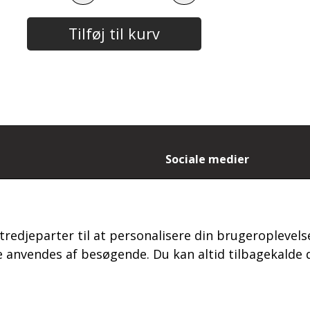
Tilføj til kurv
Sociale medier
- og leveringsbetingelser
es
ydelse og reklamation
tredjeparter til at personalisere din brugeroplevelse
 login
s
anvendes af besøgende. Du kan altid tilbagekalde d
kt