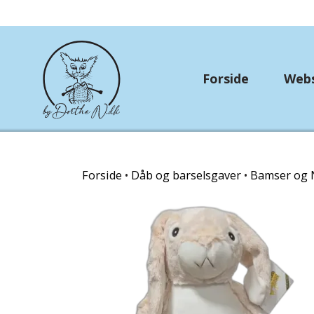
Forside
Web
Rundtosset med stri
Forside
Dåb og barselsgaver
Bamser og 
OUTLET
Strikkekit
Hækle/strikkekits dyr
Garn Gründl
Garn Lana Grossa