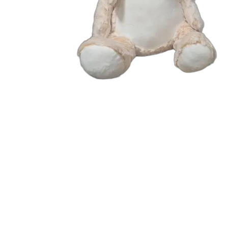
Garn Mayflower
Garn Mondial
Strømpegarn
Opskrifter
Bøger
Steinbach Pinde
Tilbehør
Garnskåle
Projektposer
Dåb og barselsgaver
Bamser og Nusseklude