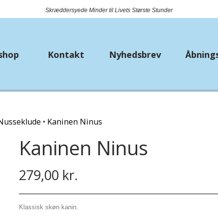
Skræddersyede Minder til Livets Største Stunder
shop
Kontakt
Nyhedsbrev
Åbning
k
Nyheder
Metervarer
Bryll
Nusseklude
Kaninen Ninus
Bio Lana
Bånd
Strø
Kaninen Ninus
Piuma
Jersey
Lomm
Premium Lisa Jeans
Fast bomuld
279,00 kr.
Hækle/strikkekit dyr
Isoli
Klassisk skøn kanin.