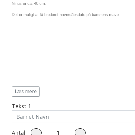
Ninus er ca. 40 cm.
Det er muligt at få broderet navn/dåbsdato på bamsens mave.
Læs mere
Tekst 1
Baby 0 - 3 år.
Børn str. 2 - 8 år
Events
Bodystocking
Strik
Savlesmække
Pyntekraver
Antal