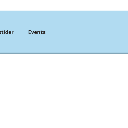
stider
Events
up
mpebånd
etørklæder