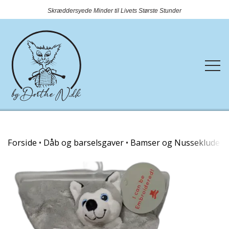
Skræddersyede Minder til Livets Største Stunder
Forside
Forside
Dåb og barselsgaver
Bamser og Nusseklude
Webshop
Rundtosset med strik
Kontakt
Nyheder
OUTLET