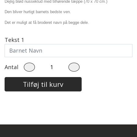
Dejlig blød nusseklud med tilhørende tæppe (70 x 70 cm.)
Steinbach Pinde
Bomuld 8/4
Herre
Den bliver hurtigt barnets bedste ven.
Easy Care
Tilbehør
Børn
Det er muligt at få broderet navn på begge dele.
Garnskåle
Diverse
Tekst 1
Projektposer
Projektposer
Antal
Penny Shopper
Tilføj til kurv
Selskabstasker