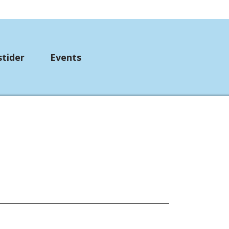
stider
Events
up
mpebånd
etørklæder