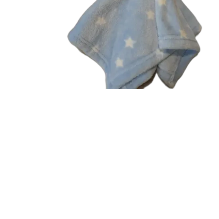
Garn Mayflower
Garn Mondial
Strømpegarn
Opskrifter
Bøger
Steinbach Pinde
Tilbehør
Garnskåle
Projektposer
Dåb og barselsgaver
Bamser og Nusseklude