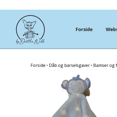
Forside
Web
Rundtosset med stri
Forside
Dåb og barselsgaver
Bamser og 
OUTLET
Strikkekit
Hækle/strikkekits dyr
Garn Gründl
Garn Lana Grossa