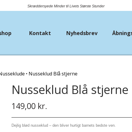
Skræddersyede Minder til Livets Største Stunder
shop
Kontakt
Nyhedsbrev
Åbning
k
Nyheder
Metervarer
Bryll
Nusseklude
Nusseklud Blå stjerne
Bio Lana
Bånd
Strø
Nusseklud Blå stjerne
Piuma
Jersey
Lomm
Premium Lisa Jeans
Fast bomuld
149,00 kr.
Hækle/strikkekit dyr
Isoli
Dejlig blød nusseklud – den bliver hurtigt barnets bedste ven.