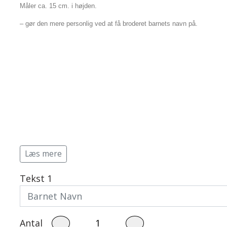
Måler ca. 15 cm. i højden.
– gør den mere personlig ved at få broderet barnets navn på.
Læs mere
Tekst 1
Baby 0 - 3 år.
Børn str. 2 - 8 år
Events
Bodystocking
Strik
Savlesmække
Pyntekraver
Antal