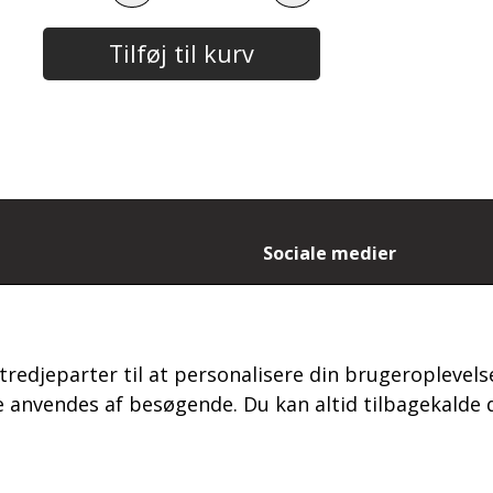
Tilføj til kurv
Sociale medier
- og leveringsbetingelser
es
ydelse og reklamation
tredjeparter til at personalisere din brugeroplevelse
 login
s
anvendes af besøgende. Du kan altid tilbagekalde d
kt