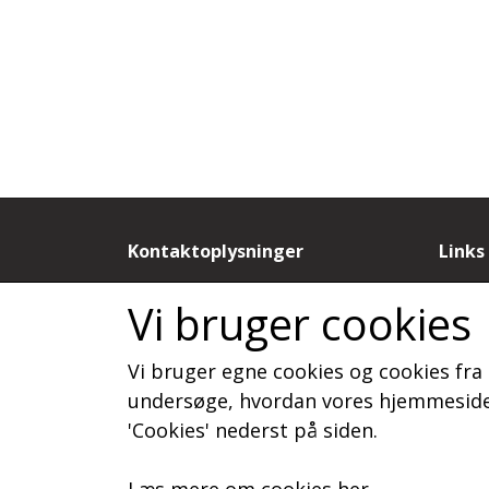
Kontaktoplysninger
Links
by Dorthe N
Salgs
Vi bruger cookies
Sandagervej 9B
Cooki
9430 Vadum
Fortr
Vi bruger egne cookies og cookies fra 
Telefon: 20886788
Kunde
CVR: 19815277
Om o
undersøge, hvordan vores hjemmeside 
Konta
'Cookies' nederst på siden.
Læs mere om cookies her