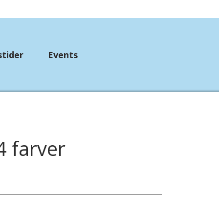
stider
Events
up
mpebånd
 farver
etørklæder