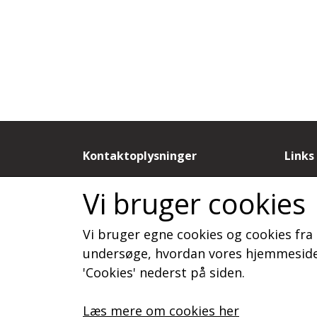
Kontaktoplysninger
Links
by Dorthe N
Salgs
Vi bruger cookies
Sandagervej 9B
Cooki
9430 Vadum
Fortr
Vi bruger egne cookies og cookies fra 
Telefon: 20886788
Kunde
CVR: 19815277
Om o
undersøge, hvordan vores hjemmeside 
Konta
'Cookies' nederst på siden.
Læs mere om cookies her