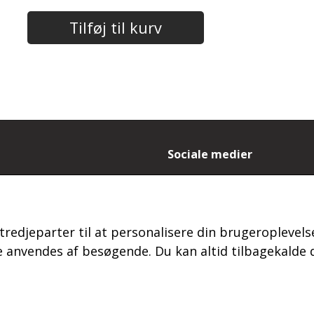
Tilføj til kurv
Sociale medier
- og leveringsbetingelser
es
ydelse og reklamation
tredjeparter til at personalisere din brugeroplevelse
 login
s
anvendes af besøgende. Du kan altid tilbagekalde d
kt