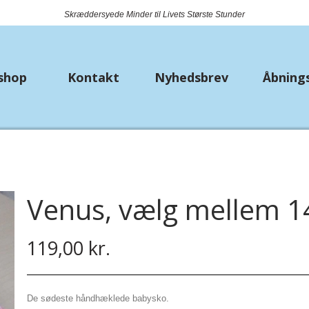
Skræddersyede Minder til Livets Største Stunder
shop
Kontakt
Nyhedsbrev
Åbning
k
Nyheder
Metervarer
Bryll
Bio Lana
Bånd
Strø
Venus, vælg mellem 14
Piuma
Jersey
Lomm
Premium Lisa Jeans
Fast bomuld
119,00 kr.
Hækle/strikkekit dyr
Isoli
De sødeste håndhæklede babysko.