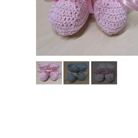
Garn Mayflower
Garn Mondial
Strømpegarn
Opskrifter
Bøger
Steinbach Pinde
Tilbehør
Garnskåle
Projektposer
Dåb og barselsgaver
Bamser og Nusseklude