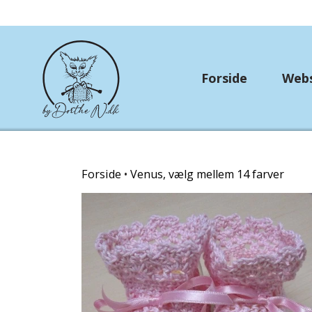
Forside
Web
Rundtosset med stri
Forside
Venus, vælg mellem 14 farver
OUTLET
Strikkekit
Hækle/strikkekits dyr
Garn Gründl
Garn Lana Grossa