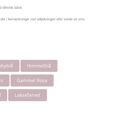
ed råhvide bånd.
 det i bemærkninger ved udtjekningen eller sende en sms
abyblå
Himmelblå
øn
Gammel Rosa
d
Laksefarvet