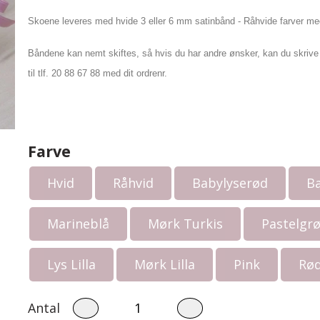
Skoene leveres med hvide 3 eller 6 mm satinbånd - Råhvide farver m
Båndene kan nemt skiftes, så hvis du har andre ønsker, kan du skrive
til tlf. 20 88 67 88 med dit ordrenr.
Farve
Hvid
Råhvid
Babylyserød
B
Marineblå
Mørk Turkis
Pastelgr
Baby 0 - 3 år.
Børn str. 2 - 8 år
Events
Lys Lilla
Mørk Lilla
Pink
Rø
Bodystocking
Strik
Savlesmække
Pyntekraver
Antal