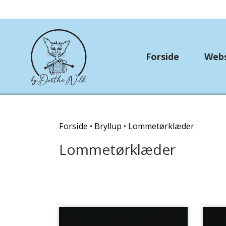
Forside
Web
Rundtosset med stri
Forside
Bryllup
Lommetørklæder
OUTLET
Lommetørklæder
Strikkekit
Hækle/strikkekits dyr
Garn Gründl
Garn Lana Grossa