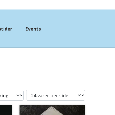
stider
Events
up
mpebånd
etørklæder