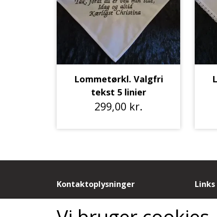
Lommetørkl. Valgfri
L
tekst 5 linier
299,00 kr.
Kontaktoplysninger
Links
by Dorthe N
Salgs
Vi bruger cookies
Sandagervej 9B
Cooki