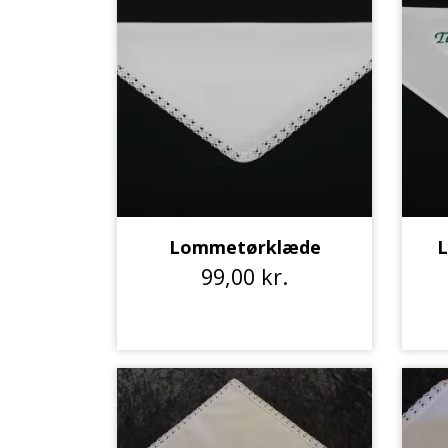
Garn Mayflower
Garn Mondial
Strømpegarn
Opskrifter
Bøger
Steinbach Pinde
Tilbehør
Lommetørklæde
L
Garnskåle
99,00 kr.
Projektposer
Dåb og barselsgaver
Bamser og Nusseklude