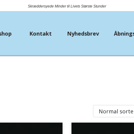
Skræddersyede Minder til Livets Største Stunder
shop
Kontakt
Nyhedsbrev
Åbning
k
Nyheder
Metervarer
Bryll
Bio Lana
Bånd
Strø
Piuma
Jersey
Lomm
Premium Lisa Jeans
Fast bomuld
Hækle/strikkekit dyr
Isoli