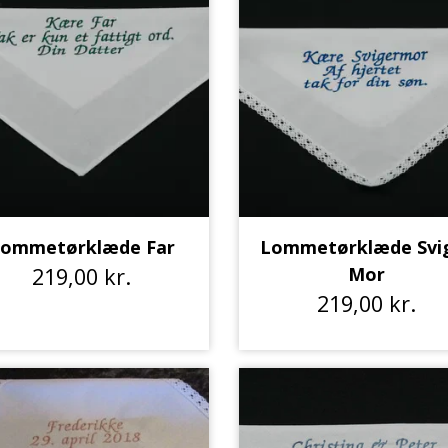
ommetørklæde Far
Lommetørklæde Svi
219,00 kr.
Mor
219,00 kr.
Baby 0 - 3 år.
Børn str. 2 - 8 år
Events
Bodystocking
Strik
Savlesmække
Pyntekraver