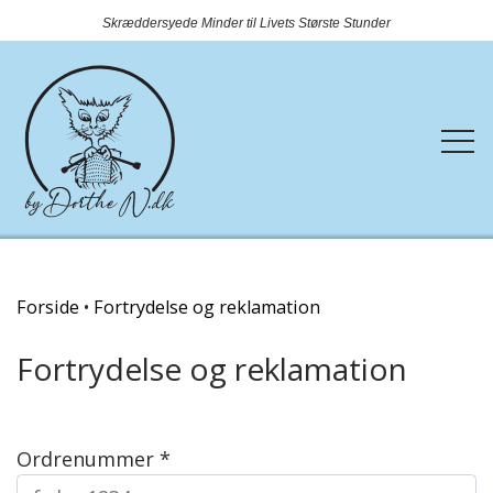
Skræddersyede Minder til Livets Største Stunder
Forside
Forside
Fortrydelse og reklamation
Fortrydelse og reklamation
Webshop
Rundtosset med strik
Kontakt
Ordrenummer *
Nyheder
OUTLET