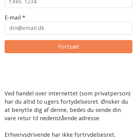
Nyhedsbrev
Metervarer
Strikkekit
Bio Lana
Åbningstider
E-mail *
Hækle/strikkekits dyr
Bryllup
Piuma
Bånd
Events
Dåb og barselsgaver
Premium Lisa Jeans
Strømpebånd
Garn Gründl
Jersey
Fortsæt
Bamser og Nusseklude
Hækle/strikkekit dyr
Garn Lana Grossa
Lommetørklæder
Baby 0 - 3 år.
Fast bomuld
Børn str. 2 - 8 år
Garn Mayflower
Bodystocking
Isoli
Garn Mondial
Savlesmække
Taormina
Events
Strik
Ved handel over internettet (som privatperson)
Taormina Flow
Strømpegarn
Pyntekraver
har du altid to ugers fortydelsesret. Ønsker du
at benytte dig af denne, bedes du sende din
Taormina Shade
Opskrifter
vare retur til nedenstående adresse.
Premium Cassandra
Bøger
Dame
Erhvervsdrivende har ikke fortrydelsesret.