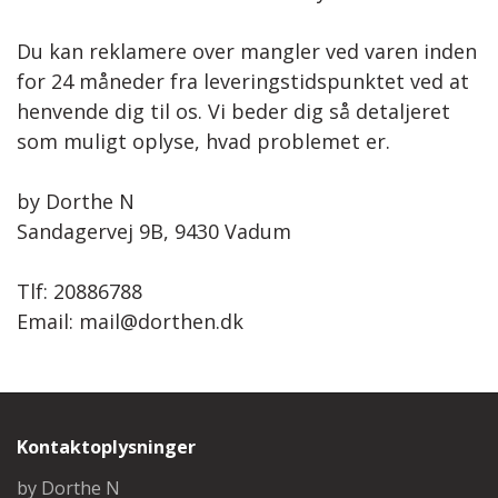
Steinbach Pinde
Bomuld 8/4
Herre
Du kan reklamere over mangler ved varen inden
Easy Care
Tilbehør
Børn
for 24 måneder fra leveringstidspunktet ved at
henvende dig til os. Vi beder dig så detaljeret
Garnskåle
Diverse
som muligt oplyse, hvad problemet er.
Projektposer
by Dorthe N
Sandagervej 9B, 9430 Vadum
Projektposer
Penny Shopper
Tlf: 20886788
Email: mail@dorthen.dk
Selskabstasker
Kontaktoplysninger
by Dorthe N