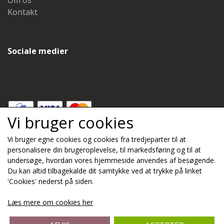
Om os
Kontakt
Sociale medier
Vi bruger cookies
Vi bruger egne cookies og cookies fra tredjeparter til at
Modtag nyheder via e-mail
personalisere din brugeroplevelse, til markedsføring og til at
undersøge, hvordan vores hjemmeside anvendes af besøgende.
Du kan altid tilbagekalde dit samtykke ved at trykke på linket
Tilmeld
'Cookies' nederst på siden.
(mere information)
Læs mere om cookies her