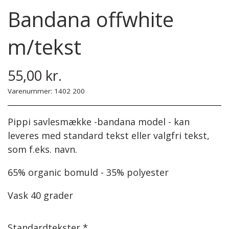
Steinbach Pinde
Bomuld 8/4
Herre
Bandana offwhite
Easy Care
Tilbehør
Børn
m/tekst
Garnskåle
Diverse
55,00 kr.
Projektposer
Varenummer: 1402 200
Projektposer
Pippi savlesmække -bandana model - kan
Penny Shopper
leveres med standard tekst eller valgfri tekst,
som f.eks. navn.
Selskabstasker
65% organic bomuld - 35% polyester
Vask 40 grader
Standardtekster *