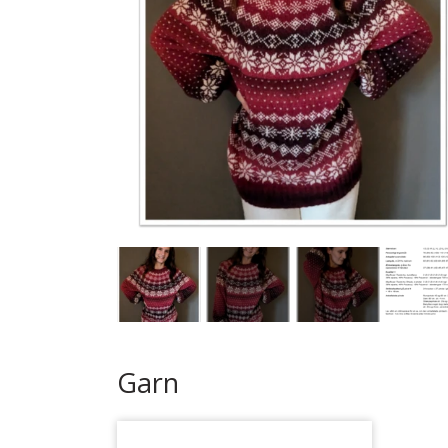
Garn Mayflower
Garn Mondial
Strømpegarn
Opskrifter
Bøger
Steinbach Pinde
Tilbehør
Garnskåle
Projektposer
Dåb og barselsgaver
Garn
Bamser og Nusseklude