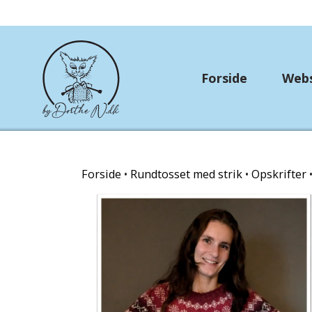
Forside
Web
Rundtosset med stri
Forside
Rundtosset med strik
Opskrifter
OUTLET
Strikkekit
Hækle/strikkekits dyr
Garn Gründl
Garn Lana Grossa