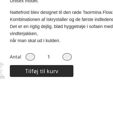
Unisex model.
Nattefrost blev designet til den røde Taormina Flow
Kombinationen af iskrystaller og de første indledend
Det er en rigtig dejlig, blød hyggetrøje i sofaen m
vindterjakken,
når man skal ud i kulden.
Antal
Tilføj til kurv
Baby 0 - 3 år.
Børn str. 2 - 8 år
Events
Bodystocking
Strik
Savlesmække
Pyntekraver