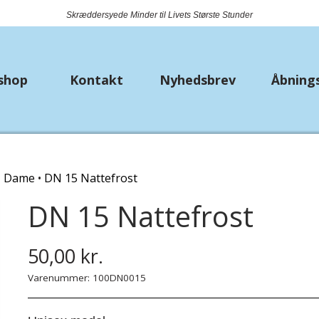
Skræddersyede Minder til Livets Største Stunder
shop
Kontakt
Nyhedsbrev
Åbning
k
Nyheder
Metervarer
Bryll
Dame
DN 15 Nattefrost
Bio Lana
Bånd
Strø
DN 15 Nattefrost
Piuma
Jersey
Lomm
Premium Lisa Jeans
Fast bomuld
50,00 kr.
Hækle/strikkekit dyr
Isoli
Varenummer: 100DN0015