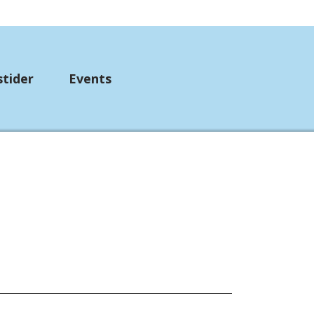
stider
Events
up
mpebånd
etørklæder