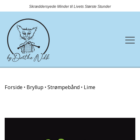
Skræddersyede Minder til Livets Største Stunder
Forside
Forside
Bryllup
Strømpebånd
Lime
Webshop
Rundtosset med strik
Kontakt
Nyheder
OUTLET