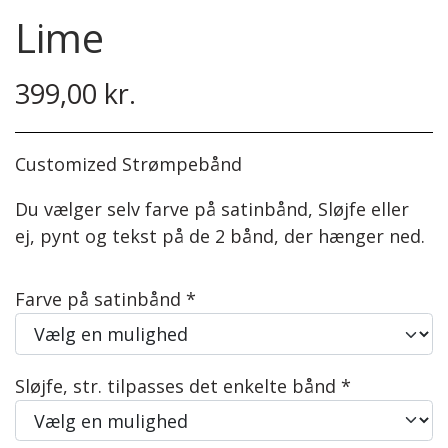
Steinbach Pinde
Bomuld 8/4
Herre
Lime
Easy Care
Tilbehør
Børn
399,00 kr.
Garnskåle
Diverse
Projektposer
Customized Strømpebånd
Du vælger selv farve på satinbånd, Sløjfe eller
Projektposer
ej, pynt og tekst på de 2 bånd, der hænger ned.
Penny Shopper
Farve på satinbånd *
Selskabstasker
Sløjfe, str. tilpasses det enkelte bånd *