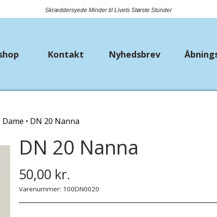
Skræddersyede Minder til Livets Største Stunder
shop
Kontakt
Nyhedsbrev
Åbning
k
Nyheder
Metervarer
Bryll
Dame
DN 20 Nanna
Bio Lana
Bånd
Strø
DN 20 Nanna
Piuma
Jersey
Lomm
Premium Lisa Jeans
Fast bomuld
50,00 kr.
Hækle/strikkekit dyr
Isoli
Varenummer: 100DN0020