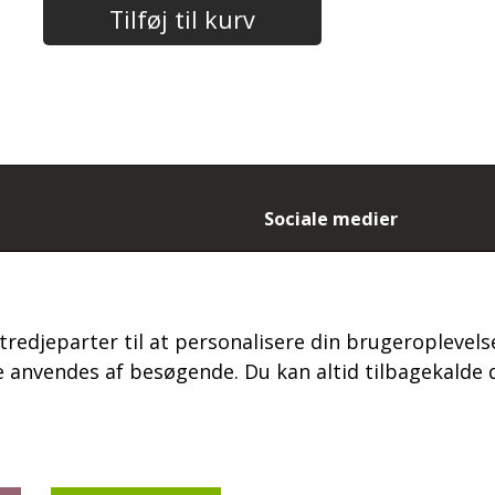
Tilføj til kurv
Sociale medier
- og leveringsbetingelser
es
ydelse og reklamation
tredjeparter til at personalisere din brugeroplevelse
 login
s
anvendes af besøgende. Du kan altid tilbagekalde d
kt