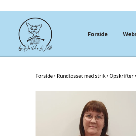
Forside
Web
Rundtosset med stri
Forside
Rundtosset med strik
Opskrifter
OUTLET
Strikkekit
Hækle/strikkekits dyr
Garn Gründl
Garn Lana Grossa