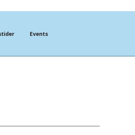
stider
Events
up
mpebånd
etørklæder