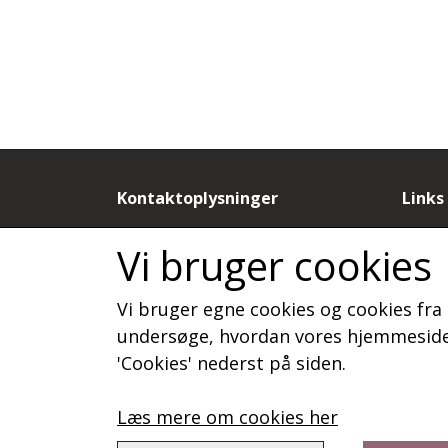
Kontaktoplysninger
Links
by Dorthe N
Salgs
Vi bruger cookies
Sandagervej 9B
Cooki
9430 Vadum
Fortr
Vi bruger egne cookies og cookies fra 
Telefon: 20886788
Kunde
CVR: 19815277
Om o
undersøge, hvordan vores hjemmeside 
Konta
'Cookies' nederst på siden.
Læs mere om cookies her