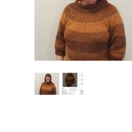
Garn Mayflower
Garn Mondial
Strømpegarn
Opskrifter
Bøger
Steinbach Pinde
Tilbehør
Garnskåle
Projektposer
Dåb og barselsgaver
Bamser og Nusseklude