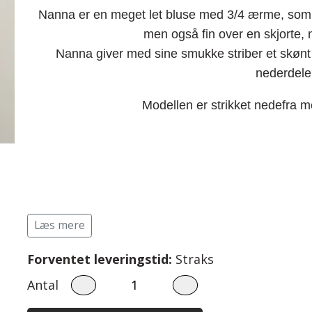
Nanna er en meget let bluse med 3/4 ærme, som 
men også fin over en skjorte, nå
Nanna giver med sine smukke striber et skønt f
nederdele
Modellen er strikket nedefra 
Læs mere
Baby 0 - 3 år.
Børn str. 2 - 8 år
Events
Forventet leveringstid:
Straks
Bodystocking
Strik
Antal
Savlesmække
Pyntekraver