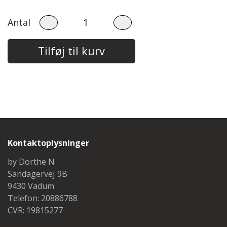
Steinbach Pinde
Bomuld 8/4
Herre
Antal
Easy Care
Tilbehør
Børn
Tilføj til kurv
Garnskåle
Diverse
Projektposer
Projektposer
Penny Shopper
Kontaktoplysninger
Selskabstasker
by Dorthe N
Sandagervej 9B
9430 Vadum
Telefon: 20886788
CVR: 19815277