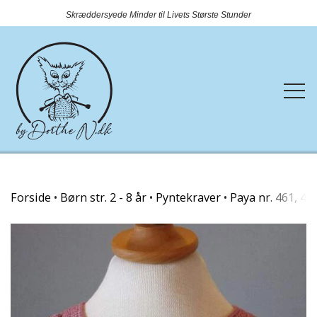
Skræddersyede Minder til Livets Største Stunder
Forside
Forside
Børn str. 2 - 8 år
Pyntekraver
Paya nr. 461, 42
Webshop
Rundtosset med strik
Kontakt
Nyheder
OUTLET