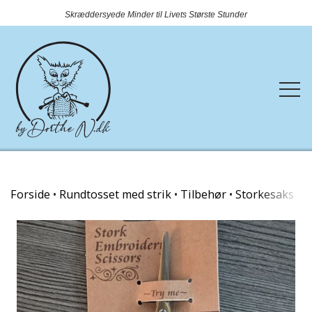
Skræddersyede Minder til Livets Største Stunder
Forside
Forside
Rundtosset med strik
Tilbehør
Storkesaks
Webshop
Rundtosset med strik
Kontakt
Nyheder
OUTLET