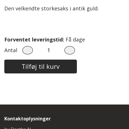
Steinbach Pinde
Bomuld 8/4
Herre
Den velkendte storkesaks i antik guld.
Easy Care
Tilbehør
Børn
Garnskåle
Diverse
Forventet leveringstid:
Få dage
Projektposer
Antal
Projektposer
Tilføj til kurv
Penny Shopper
Selskabstasker
Kontaktoplysninger