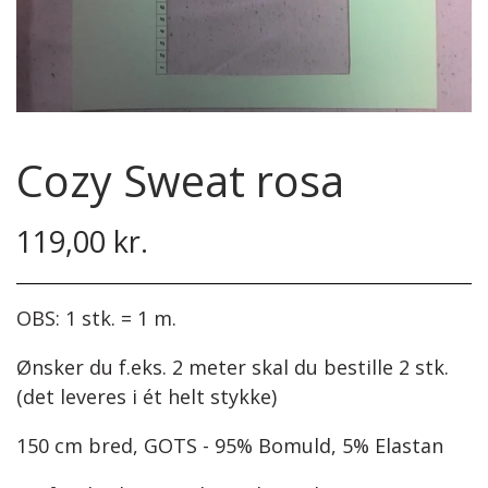
Nyhedsbrev
Metervarer
Strikkekit
Bio Lana
Åbningstider
Hækle/strikkekits dyr
Bryllup
Piuma
Bånd
Events
Dåb og barselsgaver
Premium Lisa Jeans
Strømpebånd
Garn Gründl
Jersey
Cozy Sweat rosa
Bamser og Nusseklude
Hækle/strikkekit dyr
Garn Lana Grossa
Lommetørklæder
Baby 0 - 3 år.
Fast bomuld
119,00 kr.
Børn str. 2 - 8 år
Garn Mayflower
Bodystocking
Isoli
Garn Mondial
Savlesmække
Taormina
Events
Strik
OBS: 1 stk. = 1 m.
Taormina Flow
Strømpegarn
Pyntekraver
Ønsker du f.eks. 2 meter skal du bestille 2 stk.
(det leveres i ét helt stykke)
Taormina Shade
Opskrifter
150 cm bred, GOTS - 95% Bomuld, 5% Elastan
Premium Cassandra
Bøger
Dame