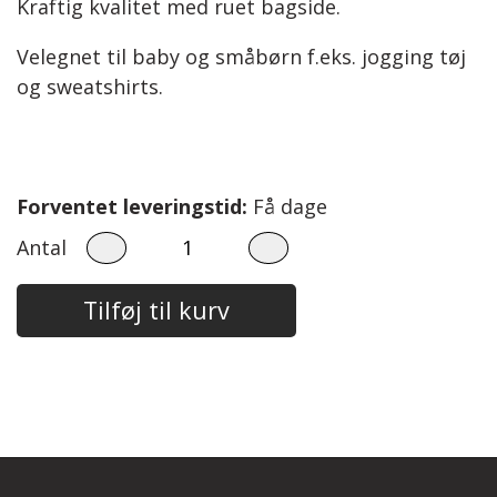
Kraftig kvalitet med ruet bagside.
Steinbach Pinde
Bomuld 8/4
Herre
Velegnet til baby og småbørn f.eks. jogging tøj
Easy Care
Tilbehør
Børn
og sweatshirts.
Garnskåle
Diverse
Projektposer
Forventet leveringstid:
Få dage
Projektposer
Antal
Penny Shopper
Tilføj til kurv
Selskabstasker