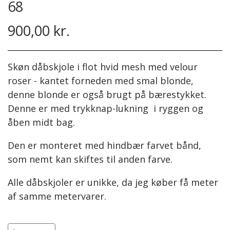
68
Steinbach Pinde
Bomuld 8/4
Herre
900,00 kr.
Easy Care
Tilbehør
Børn
Garnskåle
Diverse
Skøn dåbskjole i flot hvid mesh med velour
roser - kantet forneden med smal blonde,
Projektposer
denne blonde er også brugt på bærestykket.
Denne er med trykknap-lukning i ryggen og
Projektposer
åben midt bag.
Penny Shopper
Den er monteret med hindbær farvet bånd,
Selskabstasker
som nemt kan skiftes til anden farve.
Alle dåbskjoler er unikke, da jeg køber få meter
af samme metervarer.
Dåbskjolerne fremstilles under navnet Bebs &