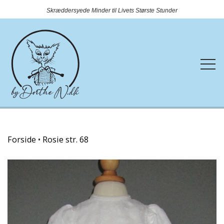
Skræddersyede Minder til Livets Største Stunder
Forside
Forside
Rosie str. 68
Webshop
Rundtosset med strik
Kontakt
Nyheder
OUTLET