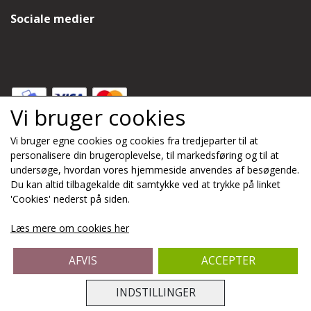
Sociale medier
Vi bruger cookies
Vi bruger egne cookies og cookies fra tredjeparter til at
Modtag nyheder via e-mail
personalisere din brugeroplevelse, til markedsføring og til at
undersøge, hvordan vores hjemmeside anvendes af besøgende.
Du kan altid tilbagekalde dit samtykke ved at trykke på linket
Tilmeld
'Cookies' nederst på siden.
(mere information)
Læs mere om cookies her
AFVIS
ACCEPTER
INDSTILLINGER
Fragt til pakkeshop 50
DKK