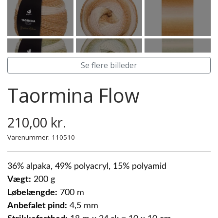
Steinbach Pinde
Bomuld 8/4
Herre
Easy Care
Tilbehør
Børn
Garnskåle
Diverse
Se flere billeder
Projektposer
Taormina Flow
Projektposer
210,00 kr.
Penny Shopper
Varenummer: 110510
Selskabstasker
36% alpaka, 49% polyacryl, 15% polyamid
Vægt:
200 g
Løbelængde:
700 m
Anbefalet pind:
4,5 mm