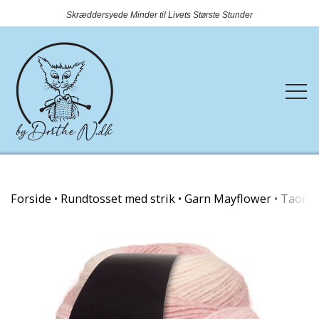
Skræddersyede Minder til Livets Største Stunder
Forside
Forside
Rundtosset med strik
Garn Mayflower
Taormi
Webshop
Rundtosset med strik
Kontakt
Nyheder
OUTLET