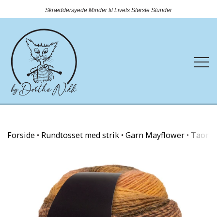
Skræddersyede Minder til Livets Største Stunder
Forside
Forside
Rundtosset med strik
Garn Mayflower
Taormi
Webshop
Rundtosset med strik
Kontakt
Nyheder
OUTLET