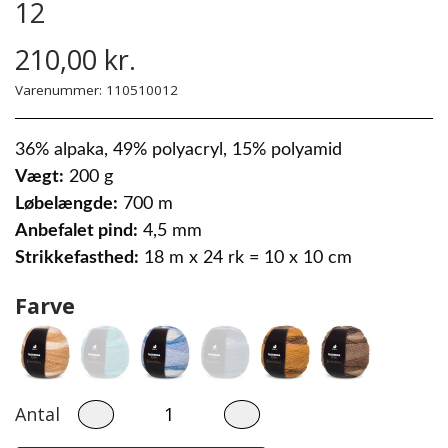
12
Steinbach Pinde
Bomuld 8/4
Herre
210,00 kr.
Easy Care
Tilbehør
Børn
Varenummer: 110510012
Garnskåle
Diverse
36% alpaka, 49% polyacryl, 15% polyamid
Projektposer
Vægt:
200 g
Løbelængde:
700 m
Projektposer
Anbefalet pind:
4,5 mm
Penny Shopper
Strikkefasthed:
18 m x 24 rk = 10 x 10 cm
Farve
Selskabstasker
Antal