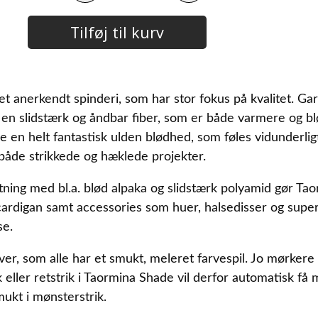
Tilføj til kurv
et anerkendt spinderi, som har stor fokus på kvalitet. G
r en slidstærk og åndbar fiber, som er både varmere og 
e en helt fantastisk ulden blødhed, som føles vidunderlig
 både strikkede og hæklede projekter.
 med bl.a. blød alpaka og slidstærk polyamid gør Taormi
cardigan samt accessories som huer, halsedisser og supe
se.
r, som alle har et smukt, meleret farvespil. Jo mørkere fa
 eller retstrik i Taormina Shade vil derfor automatisk få m
ukt i mønsterstrik.