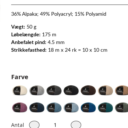
36% Alpaka; 49% Polyacryl; 15% Polyamid
Vægt:
50 g
Løbelængde:
175 m
Anbefalet pind:
4.5 mm
Strikkefasthed:
18 m x 24 rk = 10 x 10 cm
Farve
Baby 0 - 3 år.
Børn str. 2 - 8 år
Events
Bodystocking
Strik
Savlesmække
Pyntekraver
Antal