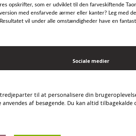
es opskrifter, som er udviklet til den farveskiftende Tao
n version med ensfarvede ærmer eller kanter? Leg med de
esultatet vil under alle omstændigheder have en fantasti
Sociale medier
- og leveringsbetingelser
es
ydelse og reklamation
tredjeparter til at personalisere din brugeroplevelse
 login
s
anvendes af besøgende. Du kan altid tilbagekalde d
kt