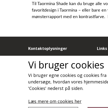
Til Taormina Shade kan du bruge alle vor
favoritdesign i Taormina – eller bare e
mønsterrapport med en kontrastfarve. R
Kontaktoplysninger
Links
by Dorthe N
Salgs
Vi bruger cookies
Sandagervej 9B
Cooki
9430 Vadum
Fortr
Vi bruger egne cookies og cookies fra 
Telefon: 20886788
Kunde
CVR: 19815277
Om o
undersøge, hvordan vores hjemmeside 
Konta
'Cookies' nederst på siden.
Læs mere om cookies her