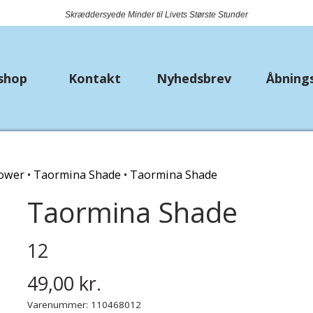
Skræddersyede Minder til Livets Største Stunder
shop
Kontakt
Nyhedsbrev
Åbning
k
Nyheder
Metervarer
Bryll
lower
Taormina Shade
Taormina Shade
Bio Lana
Bånd
Strø
Taormina Shade
Piuma
Jersey
Lomm
Premium Lisa Jeans
Fast bomuld
12
Hækle/strikkekit dyr
Isoli
49,00 kr.
Varenummer: 110468012