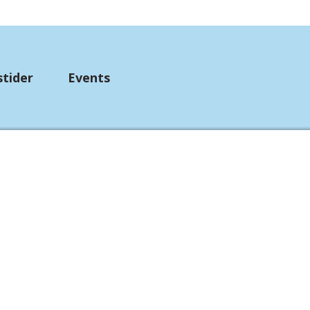
stider
Events
up
mpebånd
etørklæder