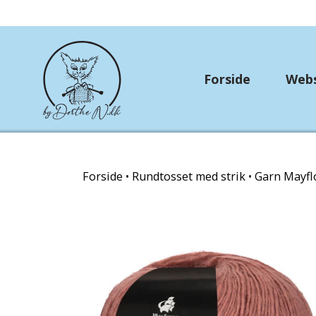
Forside
Web
Rundtosset med stri
Forside
Rundtosset med strik
Garn Mayf
OUTLET
Strikkekit
Hækle/strikkekits dyr
Garn Gründl
Garn Lana Grossa