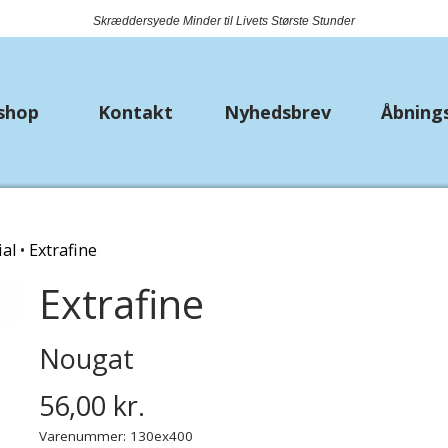
Skræddersyede Minder til Livets Største Stunder
shop
Kontakt
Nyhedsbrev
Åbning
k
Nyheder
Metervarer
Bryll
al
Extrafine
Bio Lana
Bånd
Strø
Extrafine
Piuma
Jersey
Lomm
Premium Lisa Jeans
Fast bomuld
Nougat
Hækle/strikkekit dyr
Isoli
56,00 kr.
Varenummer: 130ex400