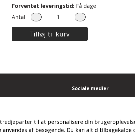
Forventet leveringstid:
Få dage
Antal
Tilføj til kurv
Sociale medier
- og leveringsbetingelser
es
ydelse og reklamation
tredjeparter til at personalisere din brugeroplevelse
 login
s
anvendes af besøgende. Du kan altid tilbagekalde d