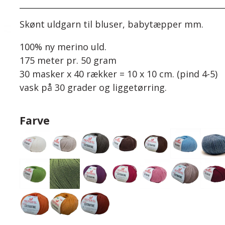
Skønt uldgarn til bluser, babytæpper mm.
100% ny merino uld.
175 meter pr. 50 gram
30 masker x 40 rækker = 10 x 10 cm. (pind 4-5)
vask på 30 grader og liggetørring.
Farve
Baby 0 - 3 år.
Børn str. 2 - 8 år
Events
Bodystocking
Strik
Savlesmække
Pyntekraver