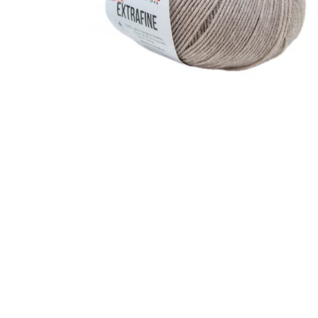
Garn Mayflower
Garn Mondial
Strømpegarn
Opskrifter
Bøger
Steinbach Pinde
Tilbehør
Garnskåle
Projektposer
Dåb og barselsgaver
Bamser og Nusseklude