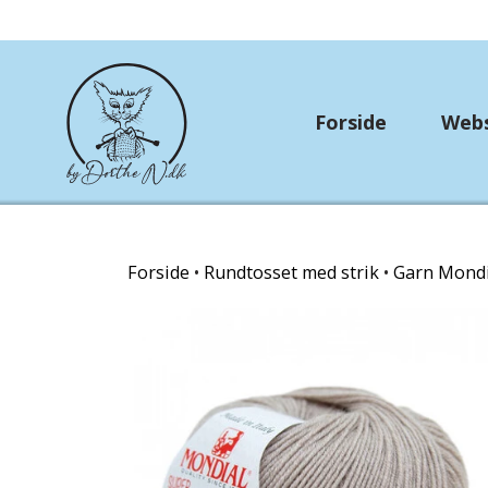
Forside
Web
Rundtosset med stri
Forside
Rundtosset med strik
Garn Mondi
OUTLET
Strikkekit
Hækle/strikkekits dyr
Garn Gründl
Garn Lana Grossa