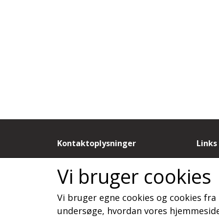
Kontaktoplysninger
Links
by Dorthe N
Salgs
Vi bruger cookies
Sandagervej 9B
Cooki
9430 Vadum
Fortr
Vi bruger egne cookies og cookies fra 
Telefon: 20886788
Kunde
CVR: 19815277
Om o
undersøge, hvordan vores hjemmeside 