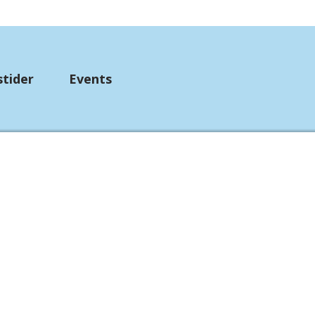
stider
Events
up
mpebånd
etørklæder