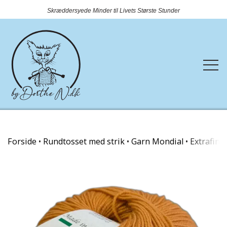
Skræddersyede Minder til Livets Største Stunder
Forside
Forside
Rundtosset med strik
Garn Mondial
Extrafine
Webshop
Rundtosset med strik
Kontakt
Nyheder
OUTLET