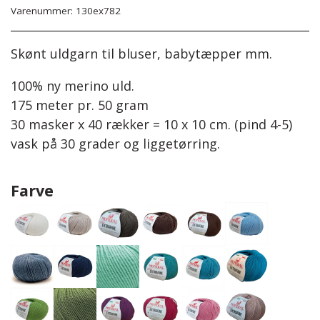
Steinbach Pinde
Bomuld 8/4
Herre
Varenummer: 130ex782
Easy Care
Tilbehør
Børn
Skønt uldgarn til bluser, babytæpper mm.
Garnskåle
Diverse
100% ny merino uld.
175 meter pr. 50 gram
Projektposer
30 masker x 40 rækker = 10 x 10 cm. (pind 4-5)
vask på 30 grader og liggetørring.
Projektposer
Penny Shopper
Farve
Selskabstasker